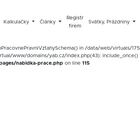
Registr
Kalkulačky
Články
Svátky, Prázdniny
firem
mapPracovnePravniVztahySchema() in /data/web/virtuals/1
irtual/www/domains/yab.cz/index.php(43): include_once() 
/pages/nabidka-prace.php
on line
115