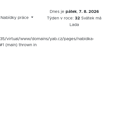
Dnes je
pátek
,
7. 8. 2026
Nabídky práce
Týden v roce:
32
Svátek má
Lada
7535/virtual/www/domains/yab.cz/pages/nabidka-
#1 {main} thrown in