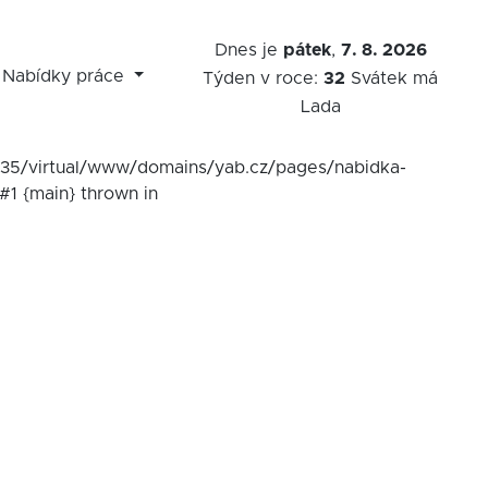
Dnes je
pátek
,
7. 8. 2026
Nabídky práce
Týden v roce:
32
Svátek má
Lada
7535/virtual/www/domains/yab.cz/pages/nabidka-
#1 {main} thrown in