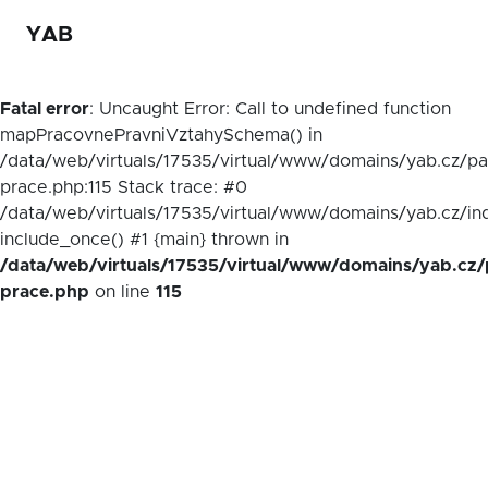
YAB
Fatal error
: Uncaught Error: Call to undefined function
mapPracovnePravniVztahySchema() in
/data/web/virtuals/17535/virtual/www/domains/yab.cz/p
prace.php:115 Stack trace: #0
/data/web/virtuals/17535/virtual/www/domains/yab.cz/in
include_once() #1 {main} thrown in
/data/web/virtuals/17535/virtual/www/domains/yab.cz/
prace.php
on line
115