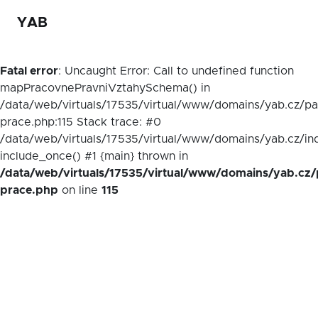
YAB
Fatal error
: Uncaught Error: Call to undefined function
mapPracovnePravniVztahySchema() in
/data/web/virtuals/17535/virtual/www/domains/yab.cz/p
prace.php:115 Stack trace: #0
/data/web/virtuals/17535/virtual/www/domains/yab.cz/in
include_once() #1 {main} thrown in
/data/web/virtuals/17535/virtual/www/domains/yab.cz/
prace.php
on line
115