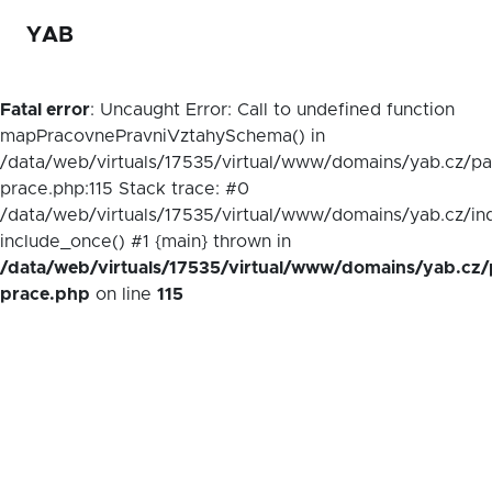
YAB
Fatal error
: Uncaught Error: Call to undefined function
mapPracovnePravniVztahySchema() in
/data/web/virtuals/17535/virtual/www/domains/yab.cz/p
prace.php:115 Stack trace: #0
/data/web/virtuals/17535/virtual/www/domains/yab.cz/in
include_once() #1 {main} thrown in
/data/web/virtuals/17535/virtual/www/domains/yab.cz/
prace.php
on line
115