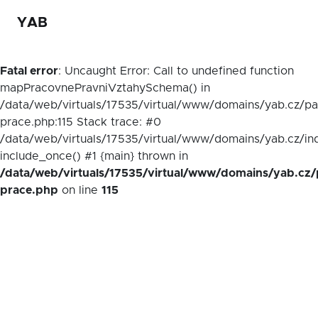
YAB
Fatal error
: Uncaught Error: Call to undefined function
mapPracovnePravniVztahySchema() in
/data/web/virtuals/17535/virtual/www/domains/yab.cz/p
prace.php:115 Stack trace: #0
/data/web/virtuals/17535/virtual/www/domains/yab.cz/in
include_once() #1 {main} thrown in
/data/web/virtuals/17535/virtual/www/domains/yab.cz/
prace.php
on line
115