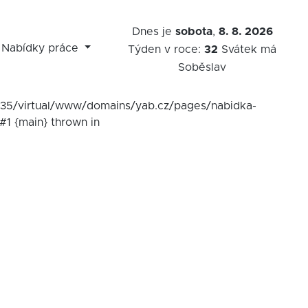
Dnes je
sobota
,
8. 8. 2026
Nabídky práce
Týden v roce:
32
Svátek má
Soběslav
7535/virtual/www/domains/yab.cz/pages/nabidka-
#1 {main} thrown in