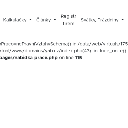
Registr
Kalkulačky
Články
Svátky, Prázdniny
firem
mapPracovnePravniVztahySchema() in /data/web/virtuals/1
irtual/www/domains/yab.cz/index.php(43): include_once() 
/pages/nabidka-prace.php
on line
115