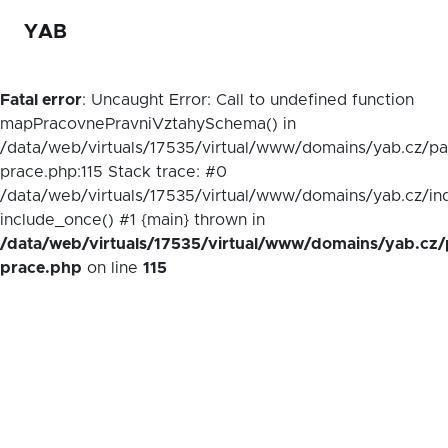
YAB
Fatal error
: Uncaught Error: Call to undefined function
mapPracovnePravniVztahySchema() in
/data/web/virtuals/17535/virtual/www/domains/yab.cz/p
prace.php:115 Stack trace: #0
/data/web/virtuals/17535/virtual/www/domains/yab.cz/in
include_once() #1 {main} thrown in
/data/web/virtuals/17535/virtual/www/domains/yab.cz/
prace.php
on line
115