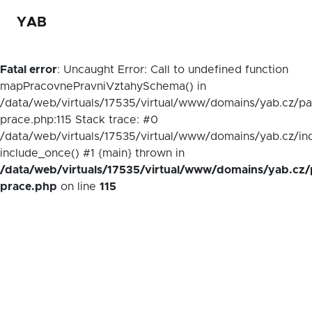
YAB
Fatal error
: Uncaught Error: Call to undefined function
mapPracovnePravniVztahySchema() in
/data/web/virtuals/17535/virtual/www/domains/yab.cz/p
prace.php:115 Stack trace: #0
/data/web/virtuals/17535/virtual/www/domains/yab.cz/in
include_once() #1 {main} thrown in
/data/web/virtuals/17535/virtual/www/domains/yab.cz/
prace.php
on line
115