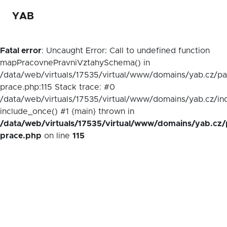
YAB
Fatal error
: Uncaught Error: Call to undefined function
mapPracovnePravniVztahySchema() in
/data/web/virtuals/17535/virtual/www/domains/yab.cz/p
prace.php:115 Stack trace: #0
/data/web/virtuals/17535/virtual/www/domains/yab.cz/in
include_once() #1 {main} thrown in
/data/web/virtuals/17535/virtual/www/domains/yab.cz/
prace.php
on line
115