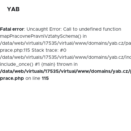
YAB
Fatal error
: Uncaught Error: Call to undefined function
mapPracovnePravniVztahySchema() in
/data/web/virtuals/17535/virtual/www/domains/yab.cz/p
prace.php:115 Stack trace: #0
/data/web/virtuals/17535/virtual/www/domains/yab.cz/in
include_once() #1 {main} thrown in
/data/web/virtuals/17535/virtual/www/domains/yab.cz/
prace.php
on line
115