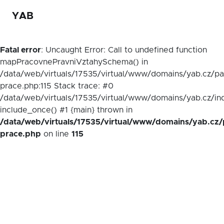
YAB
Fatal error
: Uncaught Error: Call to undefined function
mapPracovnePravniVztahySchema() in
/data/web/virtuals/17535/virtual/www/domains/yab.cz/p
prace.php:115 Stack trace: #0
/data/web/virtuals/17535/virtual/www/domains/yab.cz/in
include_once() #1 {main} thrown in
/data/web/virtuals/17535/virtual/www/domains/yab.cz/
prace.php
on line
115