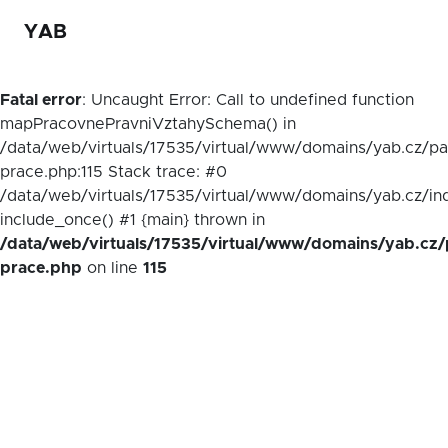
YAB
Fatal error
: Uncaught Error: Call to undefined function
mapPracovnePravniVztahySchema() in
/data/web/virtuals/17535/virtual/www/domains/yab.cz/p
prace.php:115 Stack trace: #0
/data/web/virtuals/17535/virtual/www/domains/yab.cz/in
include_once() #1 {main} thrown in
/data/web/virtuals/17535/virtual/www/domains/yab.cz/
prace.php
on line
115