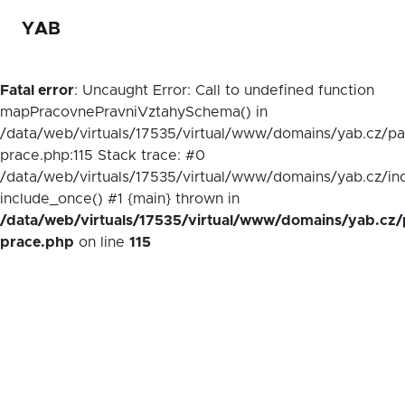
YAB
Fatal error
: Uncaught Error: Call to undefined function
mapPracovnePravniVztahySchema() in
/data/web/virtuals/17535/virtual/www/domains/yab.cz/p
prace.php:115 Stack trace: #0
/data/web/virtuals/17535/virtual/www/domains/yab.cz/in
include_once() #1 {main} thrown in
/data/web/virtuals/17535/virtual/www/domains/yab.cz/
prace.php
on line
115