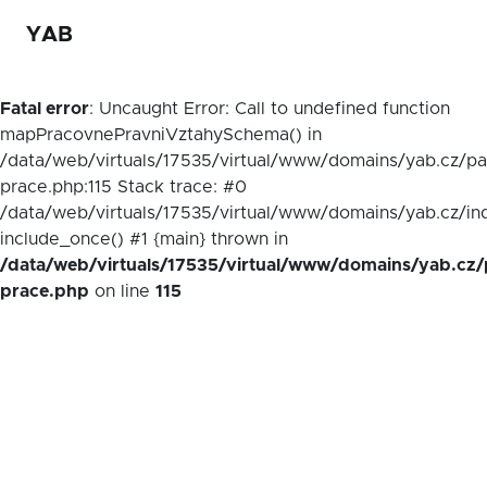
YAB
Fatal error
: Uncaught Error: Call to undefined function
mapPracovnePravniVztahySchema() in
/data/web/virtuals/17535/virtual/www/domains/yab.cz/p
prace.php:115 Stack trace: #0
/data/web/virtuals/17535/virtual/www/domains/yab.cz/in
include_once() #1 {main} thrown in
/data/web/virtuals/17535/virtual/www/domains/yab.cz/
prace.php
on line
115