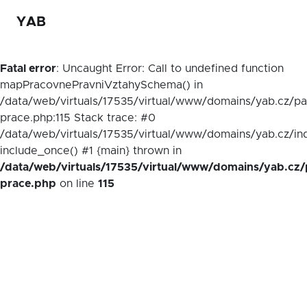
YAB
Fatal error
: Uncaught Error: Call to undefined function
mapPracovnePravniVztahySchema() in
/data/web/virtuals/17535/virtual/www/domains/yab.cz/p
prace.php:115 Stack trace: #0
/data/web/virtuals/17535/virtual/www/domains/yab.cz/in
include_once() #1 {main} thrown in
/data/web/virtuals/17535/virtual/www/domains/yab.cz/
prace.php
on line
115