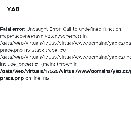
YAB
Fatal error
: Uncaught Error: Call to undefined function
mapPracovnePravniVztahySchema() in
/data/web/virtuals/17535/virtual/www/domains/yab.cz/p
prace.php:115 Stack trace: #0
/data/web/virtuals/17535/virtual/www/domains/yab.cz/in
include_once() #1 {main} thrown in
/data/web/virtuals/17535/virtual/www/domains/yab.cz/
prace.php
on line
115