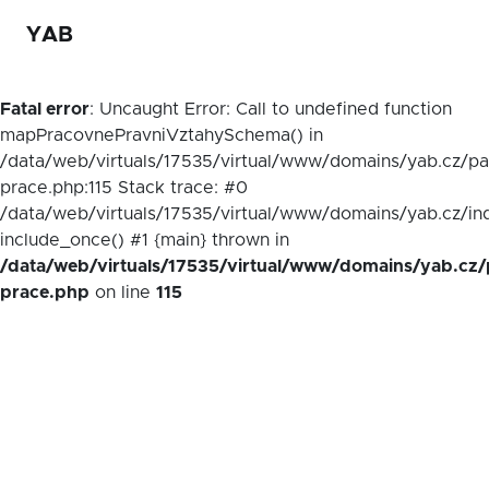
YAB
Fatal error
: Uncaught Error: Call to undefined function
mapPracovnePravniVztahySchema() in
/data/web/virtuals/17535/virtual/www/domains/yab.cz/p
prace.php:115 Stack trace: #0
/data/web/virtuals/17535/virtual/www/domains/yab.cz/in
include_once() #1 {main} thrown in
/data/web/virtuals/17535/virtual/www/domains/yab.cz/
prace.php
on line
115