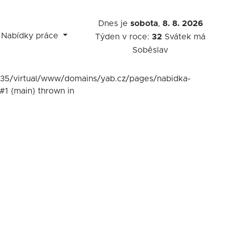
Dnes je
sobota
,
8. 8. 2026
Nabídky práce
Týden v roce:
32
Svátek má
Soběslav
7535/virtual/www/domains/yab.cz/pages/nabidka-
#1 {main} thrown in