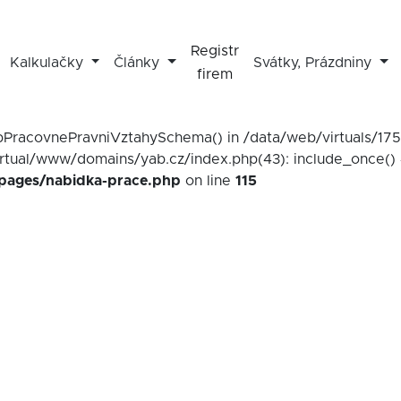
Registr
Kalkulačky
Články
Svátky, Prázdniny
firem
mapPracovnePravniVztahySchema() in /data/web/virtuals/1
irtual/www/domains/yab.cz/index.php(43): include_once() 
/pages/nabidka-prace.php
on line
115