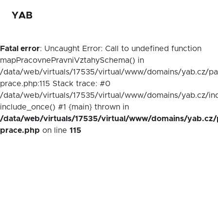
YAB
Fatal error
: Uncaught Error: Call to undefined function
mapPracovnePravniVztahySchema() in
/data/web/virtuals/17535/virtual/www/domains/yab.cz/p
prace.php:115 Stack trace: #0
/data/web/virtuals/17535/virtual/www/domains/yab.cz/in
include_once() #1 {main} thrown in
/data/web/virtuals/17535/virtual/www/domains/yab.cz/
prace.php
on line
115