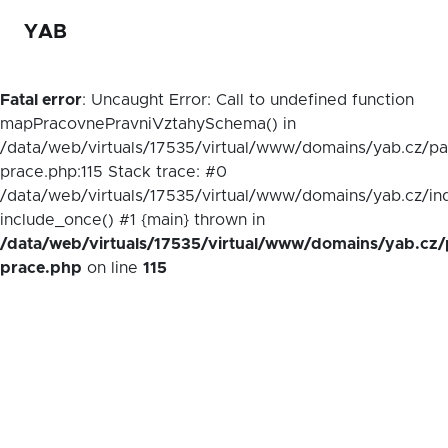
YAB
Fatal error
: Uncaught Error: Call to undefined function
mapPracovnePravniVztahySchema() in
/data/web/virtuals/17535/virtual/www/domains/yab.cz/p
prace.php:115 Stack trace: #0
/data/web/virtuals/17535/virtual/www/domains/yab.cz/in
include_once() #1 {main} thrown in
/data/web/virtuals/17535/virtual/www/domains/yab.cz/
prace.php
on line
115