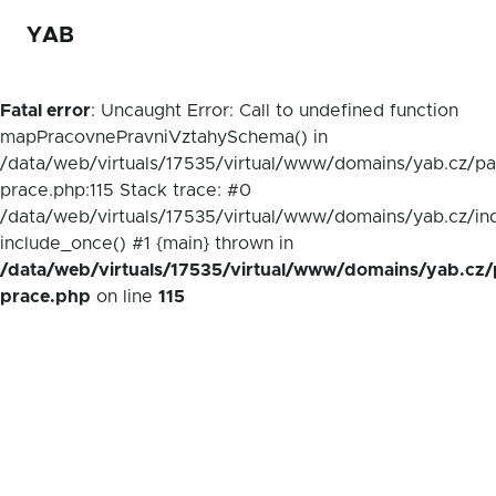
YAB
Fatal error
: Uncaught Error: Call to undefined function
mapPracovnePravniVztahySchema() in
/data/web/virtuals/17535/virtual/www/domains/yab.cz/p
prace.php:115 Stack trace: #0
/data/web/virtuals/17535/virtual/www/domains/yab.cz/in
include_once() #1 {main} thrown in
/data/web/virtuals/17535/virtual/www/domains/yab.cz/
prace.php
on line
115