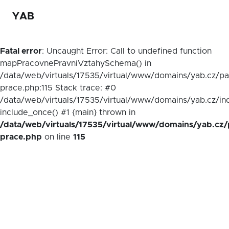
YAB
Fatal error
: Uncaught Error: Call to undefined function
mapPracovnePravniVztahySchema() in
/data/web/virtuals/17535/virtual/www/domains/yab.cz/p
prace.php:115 Stack trace: #0
/data/web/virtuals/17535/virtual/www/domains/yab.cz/in
include_once() #1 {main} thrown in
/data/web/virtuals/17535/virtual/www/domains/yab.cz/
prace.php
on line
115