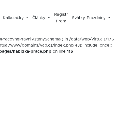
Registr
Kalkulačky
Články
Svátky, Prázdniny
firem
mapPracovnePravniVztahySchema() in /data/web/virtuals/1
irtual/www/domains/yab.cz/index.php(43): include_once() 
/pages/nabidka-prace.php
on line
115