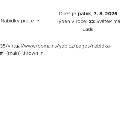
Dnes je
pátek
,
7. 8. 2026
Nabídky práce
Týden v roce:
32
Svátek má
Lada
7535/virtual/www/domains/yab.cz/pages/nabidka-
#1 {main} thrown in