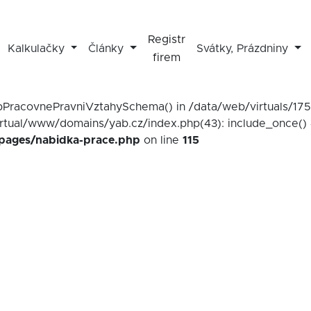
Registr
Kalkulačky
Články
Svátky, Prázdniny
firem
mapPracovnePravniVztahySchema() in /data/web/virtuals/1
irtual/www/domains/yab.cz/index.php(43): include_once() 
/pages/nabidka-prace.php
on line
115