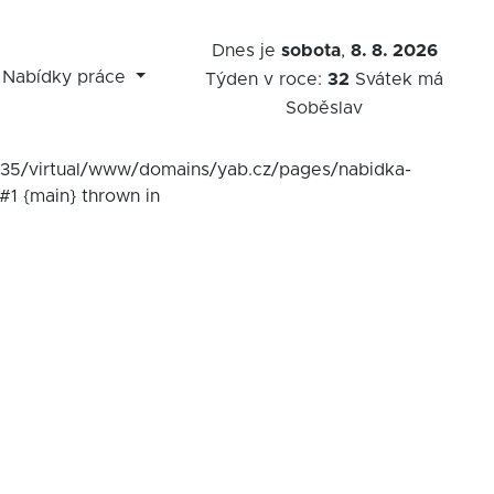
Dnes je
sobota
,
8. 8. 2026
Nabídky práce
Týden v roce:
32
Svátek má
Soběslav
7535/virtual/www/domains/yab.cz/pages/nabidka-
#1 {main} thrown in