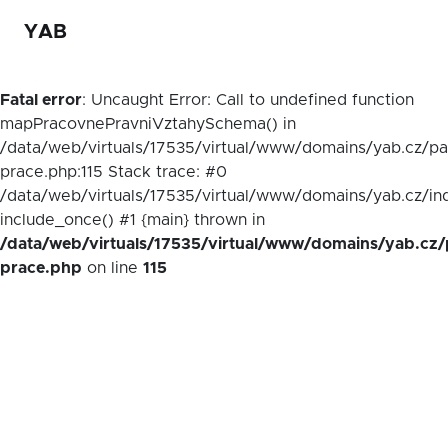
YAB
Fatal error
: Uncaught Error: Call to undefined function
mapPracovnePravniVztahySchema() in
/data/web/virtuals/17535/virtual/www/domains/yab.cz/p
prace.php:115 Stack trace: #0
/data/web/virtuals/17535/virtual/www/domains/yab.cz/in
include_once() #1 {main} thrown in
/data/web/virtuals/17535/virtual/www/domains/yab.cz/
prace.php
on line
115