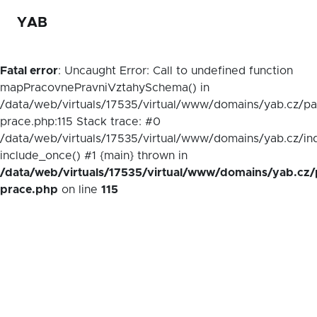
YAB
Fatal error
: Uncaught Error: Call to undefined function
mapPracovnePravniVztahySchema() in
/data/web/virtuals/17535/virtual/www/domains/yab.cz/p
prace.php:115 Stack trace: #0
/data/web/virtuals/17535/virtual/www/domains/yab.cz/in
include_once() #1 {main} thrown in
/data/web/virtuals/17535/virtual/www/domains/yab.cz/
prace.php
on line
115