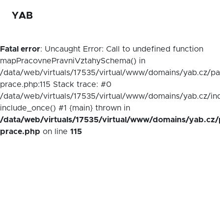
YAB
Fatal error
: Uncaught Error: Call to undefined function
mapPracovnePravniVztahySchema() in
/data/web/virtuals/17535/virtual/www/domains/yab.cz/p
prace.php:115 Stack trace: #0
/data/web/virtuals/17535/virtual/www/domains/yab.cz/in
include_once() #1 {main} thrown in
/data/web/virtuals/17535/virtual/www/domains/yab.cz/
prace.php
on line
115