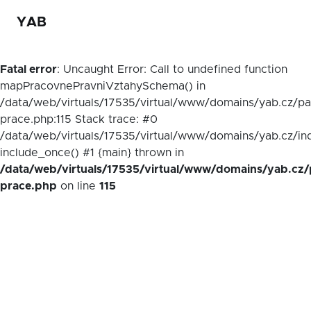
YAB
Fatal error
: Uncaught Error: Call to undefined function
mapPracovnePravniVztahySchema() in
/data/web/virtuals/17535/virtual/www/domains/yab.cz/p
prace.php:115 Stack trace: #0
/data/web/virtuals/17535/virtual/www/domains/yab.cz/in
include_once() #1 {main} thrown in
/data/web/virtuals/17535/virtual/www/domains/yab.cz/
prace.php
on line
115