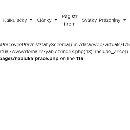
Registr
Kalkulačky
Články
Svátky, Prázdniny
firem
mapPracovnePravniVztahySchema() in /data/web/virtuals/1
irtual/www/domains/yab.cz/index.php(43): include_once() 
/pages/nabidka-prace.php
on line
115