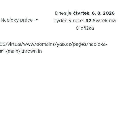
Dnes je
čtvrtek
,
6. 8. 2026
Nabídky práce
Týden v roce:
32
Svátek má
Oldřiška
7535/virtual/www/domains/yab.cz/pages/nabidka-
#1 {main} thrown in