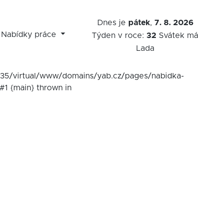
Dnes je
pátek
,
7. 8. 2026
Nabídky práce
Týden v roce:
32
Svátek má
Lada
7535/virtual/www/domains/yab.cz/pages/nabidka-
#1 {main} thrown in