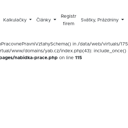
Registr
Kalkulačky
Články
Svátky, Prázdniny
firem
mapPracovnePravniVztahySchema() in /data/web/virtuals/1
irtual/www/domains/yab.cz/index.php(43): include_once() 
/pages/nabidka-prace.php
on line
115