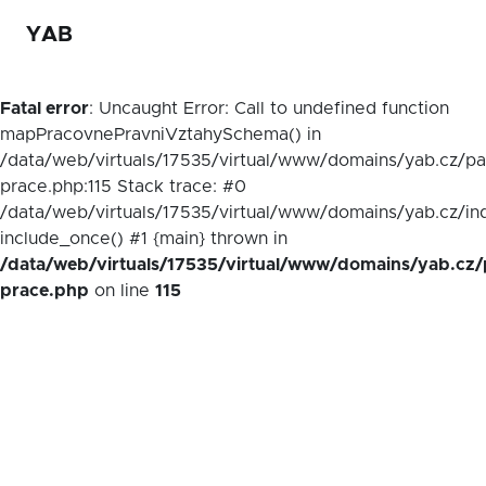
YAB
Fatal error
: Uncaught Error: Call to undefined function
mapPracovnePravniVztahySchema() in
/data/web/virtuals/17535/virtual/www/domains/yab.cz/p
prace.php:115 Stack trace: #0
/data/web/virtuals/17535/virtual/www/domains/yab.cz/in
include_once() #1 {main} thrown in
/data/web/virtuals/17535/virtual/www/domains/yab.cz/
prace.php
on line
115