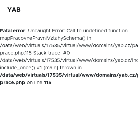
YAB
Fatal error
: Uncaught Error: Call to undefined function
mapPracovnePravniVztahySchema() in
/data/web/virtuals/17535/virtual/www/domains/yab.cz/p
prace.php:115 Stack trace: #0
/data/web/virtuals/17535/virtual/www/domains/yab.cz/in
include_once() #1 {main} thrown in
/data/web/virtuals/17535/virtual/www/domains/yab.cz/
prace.php
on line
115