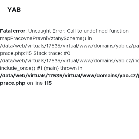
YAB
Fatal error
: Uncaught Error: Call to undefined function
mapPracovnePravniVztahySchema() in
/data/web/virtuals/17535/virtual/www/domains/yab.cz/p
prace.php:115 Stack trace: #0
/data/web/virtuals/17535/virtual/www/domains/yab.cz/in
include_once() #1 {main} thrown in
/data/web/virtuals/17535/virtual/www/domains/yab.cz/
prace.php
on line
115