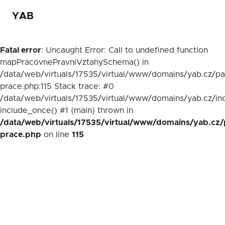
YAB
Fatal error
: Uncaught Error: Call to undefined function
mapPracovnePravniVztahySchema() in
/data/web/virtuals/17535/virtual/www/domains/yab.cz/p
prace.php:115 Stack trace: #0
/data/web/virtuals/17535/virtual/www/domains/yab.cz/in
include_once() #1 {main} thrown in
/data/web/virtuals/17535/virtual/www/domains/yab.cz/
prace.php
on line
115