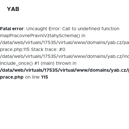
YAB
Fatal error
: Uncaught Error: Call to undefined function
mapPracovnePravniVztahySchema() in
/data/web/virtuals/17535/virtual/www/domains/yab.cz/p
prace.php:115 Stack trace: #0
/data/web/virtuals/17535/virtual/www/domains/yab.cz/in
include_once() #1 {main} thrown in
/data/web/virtuals/17535/virtual/www/domains/yab.cz/
prace.php
on line
115