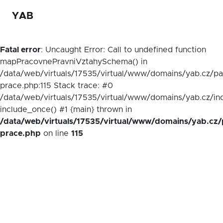
YAB
Fatal error
: Uncaught Error: Call to undefined function
mapPracovnePravniVztahySchema() in
/data/web/virtuals/17535/virtual/www/domains/yab.cz/p
prace.php:115 Stack trace: #0
/data/web/virtuals/17535/virtual/www/domains/yab.cz/in
include_once() #1 {main} thrown in
/data/web/virtuals/17535/virtual/www/domains/yab.cz/
prace.php
on line
115