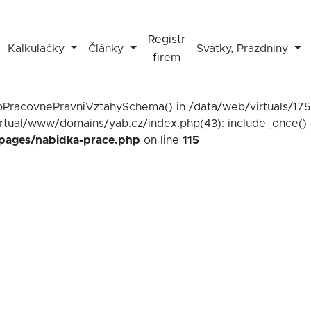
Registr
Kalkulačky
Články
Svátky, Prázdniny
firem
mapPracovnePravniVztahySchema() in /data/web/virtuals/1
irtual/www/domains/yab.cz/index.php(43): include_once() 
/pages/nabidka-prace.php
on line
115