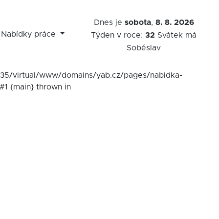
Dnes je
sobota
,
8. 8. 2026
Nabídky práce
Týden v roce:
32
Svátek má
Soběslav
7535/virtual/www/domains/yab.cz/pages/nabidka-
#1 {main} thrown in