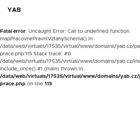
YAB
Fatal error
: Uncaught Error: Call to undefined function
mapPracovnePravniVztahySchema() in
/data/web/virtuals/17535/virtual/www/domains/yab.cz/p
prace.php:115 Stack trace: #0
/data/web/virtuals/17535/virtual/www/domains/yab.cz/in
include_once() #1 {main} thrown in
/data/web/virtuals/17535/virtual/www/domains/yab.cz/
prace.php
on line
115