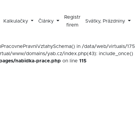
Registr
Kalkulačky
Články
Svátky, Prázdniny
firem
mapPracovnePravniVztahySchema() in /data/web/virtuals/1
irtual/www/domains/yab.cz/index.php(43): include_once() 
/pages/nabidka-prace.php
on line
115