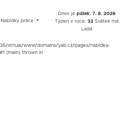
Dnes je
pátek
,
7. 8. 2026
Nabídky práce
Týden v roce:
32
Svátek má
Lada
7535/virtual/www/domains/yab.cz/pages/nabidka-
#1 {main} thrown in