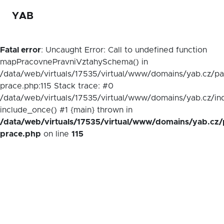
YAB
Fatal error
: Uncaught Error: Call to undefined function
mapPracovnePravniVztahySchema() in
/data/web/virtuals/17535/virtual/www/domains/yab.cz/p
prace.php:115 Stack trace: #0
/data/web/virtuals/17535/virtual/www/domains/yab.cz/in
include_once() #1 {main} thrown in
/data/web/virtuals/17535/virtual/www/domains/yab.cz/
prace.php
on line
115