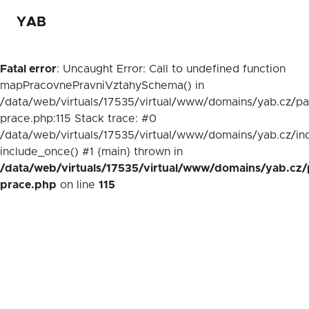
YAB
Fatal error
: Uncaught Error: Call to undefined function
mapPracovnePravniVztahySchema() in
/data/web/virtuals/17535/virtual/www/domains/yab.cz/p
prace.php:115 Stack trace: #0
/data/web/virtuals/17535/virtual/www/domains/yab.cz/in
include_once() #1 {main} thrown in
/data/web/virtuals/17535/virtual/www/domains/yab.cz/
prace.php
on line
115