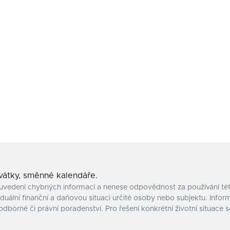
svátky, směnné kalendáře.
uvedení chybných informací a nenese odpovědnost za používání tét
uální finanční a daňovou situaci určité osoby nebo subjektu. Inform
odborné či právní poradenství. Pro řešení konkrétní životní situac