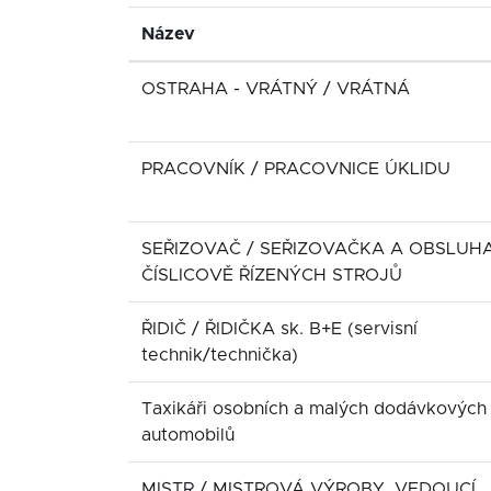
Název
OSTRAHA - VRÁTNÝ / VRÁTNÁ
PRACOVNÍK / PRACOVNICE ÚKLIDU
SEŘIZOVAČ / SEŘIZOVAČKA A OBSLUH
ČÍSLICOVĚ ŘÍZENÝCH STROJŮ
ŘIDIČ / ŘIDIČKA sk. B+E (servisní
technik/technička)
Taxikáři osobních a malých dodávkových
automobilů
MISTR / MISTROVÁ VÝROBY, VEDOUCÍ