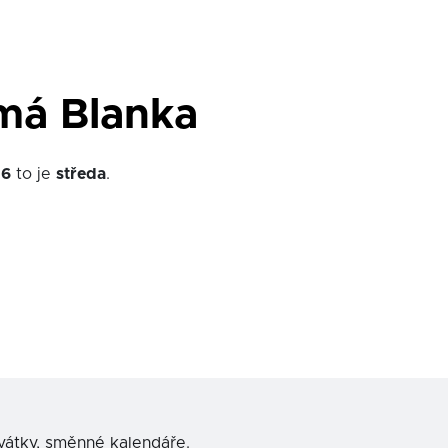
má Blanka
26
to je
středa
.
svátky, směnné kalendáře.