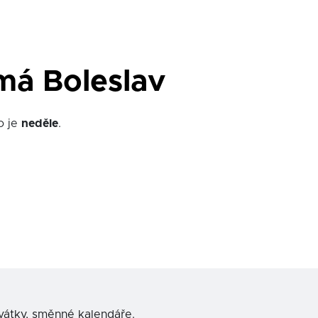
má Boleslav
o je
neděle
.
svátky, směnné kalendáře.