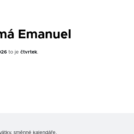
 má Emanuel
026
to je
čtvrtek
.
svátky, směnné kalendáře.