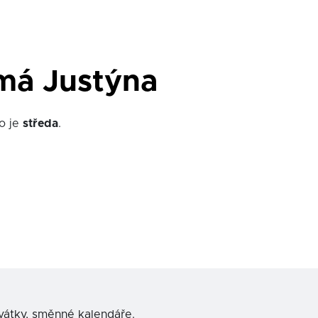
má Justýna
o je
středa
.
svátky, směnné kalendáře.