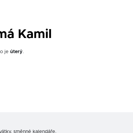
má Kamil
o je
úterý
.
svátky, směnné kalendáře.