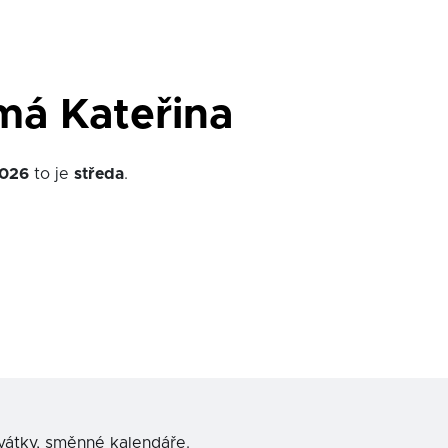
má Kateřina
026
to je
středa
.
svátky, směnné kalendáře.