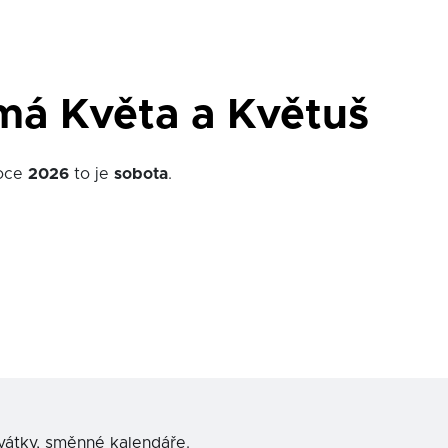
má Květa a Květuš
roce
2026
to je
sobota
.
svátky, směnné kalendáře.